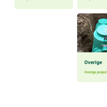
Overige p
Overige
Overige projec